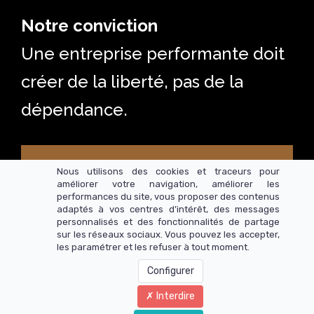
Notre conviction
Une entreprise performante doit
créer de la liberté, pas de la
dépendance.
CONTACT
Nous utilisons des cookies et traceurs pour
améliorer votre navigation, améliorer les
performances du site, vous proposer des contenus
adaptés à vos centres d’intérêt, des messages
personnalisés et des fonctionnalités de partage
Rémi Claudel Conseils -
Contact
-
Mentions légales
-
CGV
sur les réseaux sociaux. Vous pouvez les accepter,
les paramétrer et les refuser à tout moment.
Ce site ne fait pas partie du site Web de Facebook ou de Meta
Inc. De plus, ce site n'est PAS directement approuvé par
Configurer
Facebook de quelque manière que ce soit. Facebook est une
marque commerciale de Meta Inc.
Interdire