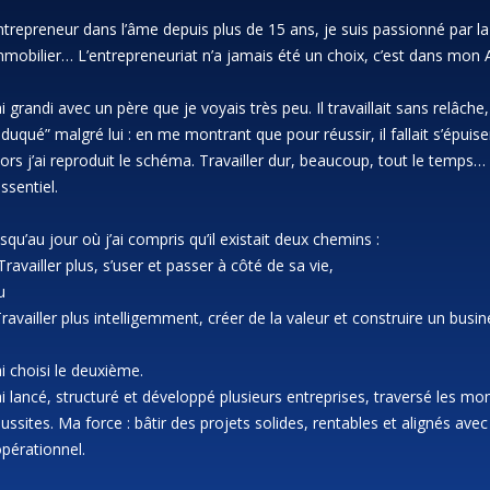
ntrepreneur dans l’âme depuis plus de 15 ans, je suis passionné par la
mmobilier… L’entrepreneuriat n’a jamais été un choix, c’est dans mon
ai grandi avec un père que je voyais très peu. Il travaillait sans relâche, 
éduqué” malgré lui : en me montrant que pour réussir, il fallait s’épuise
lors j’ai reproduit le schéma. Travailler dur, beaucoup, tout le temps
essentiel.
usqu’au jour où j’ai compris qu’il existait deux chemins :
Travailler plus, s’user et passer à côté de sa vie,
u
Travailler plus intelligemment, créer de la valeur et construire un busin
ai choisi le deuxième.
’ai lancé, structuré et développé plusieurs entreprises, traversé les mo
éussites. Ma force : bâtir des projets solides, rentables et alignés av
opérationnel.