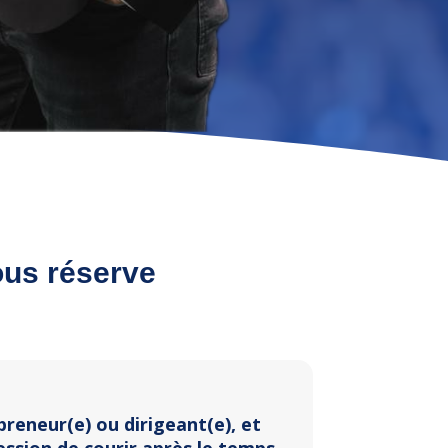
ous réserve
reneur(e) ou dirigeant(e), et
ession de courir après le temps