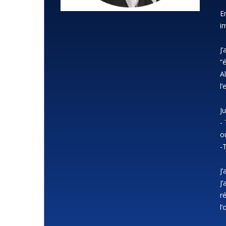
E
i
J’
“
A
l’
J
- 
o
-
J’
J
r
l’